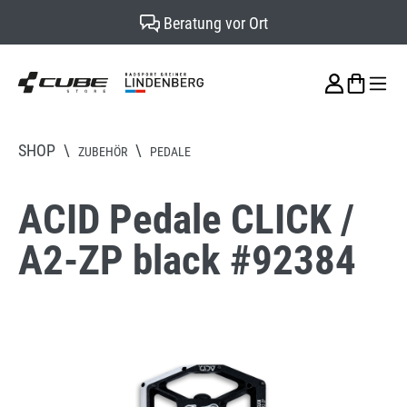
Beratung vor Ort
alt springen
SHOP
\
\
ZUBEHÖR
PEDALE
ACID Pedale CLICK /
A2-ZP black #92384
Bildergalerie überspringen