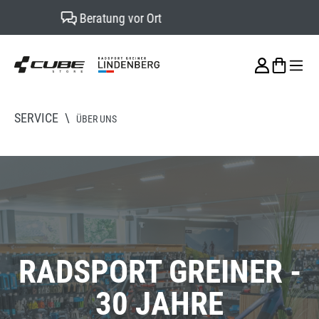
Werkstattservice
alt springen
SERVICE
\
ÜBER UNS
RADSPORT GREINER -
30 JAHRE