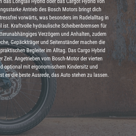
rn das Longtail Hybrid oder das Cargot Hybrid von
ungsstarke Antrieb des Bosch Motors bringt dich
tressfrei vorwärts, was besonders im Radelalltag in
il ist. Kraftvolle hydraulische Scheibenbremsen für
etterunabhängiges Verzögern und Anhalten, zudem
leche, Gepäckträger und Seitenständer machen die
praktischen Begleiter im Alltag. Das Cargo Hybrid
der Zeit. Angetrieben vom Bosch-Motor der vierten
d optional mit ergonomischem Kindersitz und
ist es die beste Ausrede, das Auto stehen zu lassen.