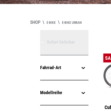
SHOP
\
\
E-BIKE
E-BIKE URBAN
Sofort lieferbar
SA
Fahrrad-Art
Modellreihe
Cub