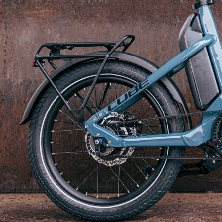
E-Bike Trekking
Renn
E-Bike Urban
Trekk
E-Bike Kinder
Kinde
E-Bike Transport