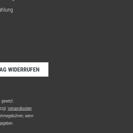
ahlung
AG WIDERRUFEN
. gesetzl.
zzgl.
Versandkosten
ahmegebühren, wenn
gegeben.