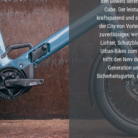
den Beweis liefe
rad
Ständer
Cube. Der leist
kraftsparend und s
ing
Flaschenhalter
der City von Vorte
zuverlässiges, w
rfahrrad
Pedale
Lichter, Schutzb
Urban-Bikes zum 
Helme
trifft den Nerv 
Generation un
Schlösser
Sicherheitsgurten, 
Beleuchtung
Werkzeug
Bosch E Bike