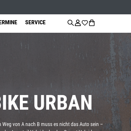
Werkstatts
ERMINE
SERVICE
anzierung
Fahrradteile
Fahrrad-
Jobs
Montage
Sattelstützen
BIKE URBAN
Bremsen
 Weg von A nach B muss es nicht das Auto sein –