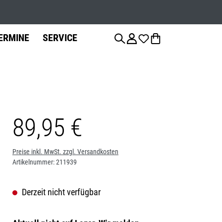
Werkstatts
ERMINE
SERVICE
89,95 €
anzierung
Fahrradteile
Fahrrad-
Jobs
Montage
Sattelstützen
Preise inkl. MwSt. zzgl. Versandkosten
Artikelnummer:
211939
Bremsen
Derzeit nicht verfügbar