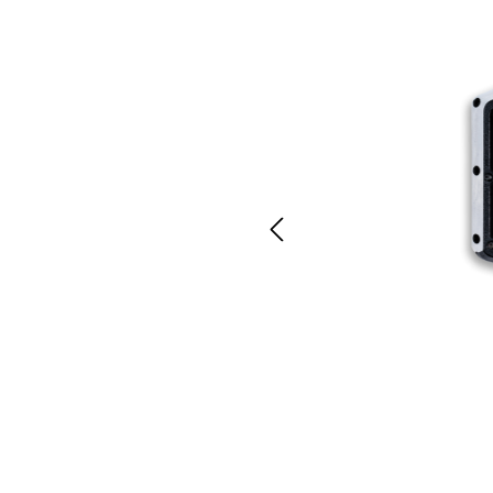
E-Bike Trekking
Renn
E-Bike Urban
Trekk
E-Bike Kinder
Kinde
E-Bike Transport