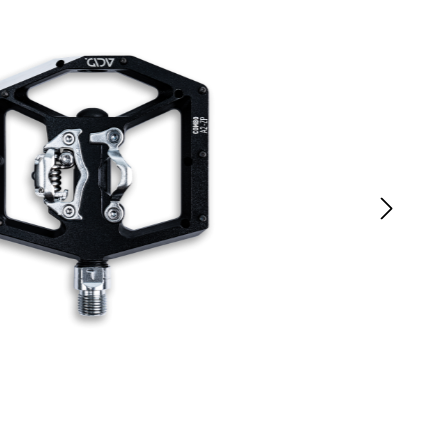
rad
Ständer
ing
Flaschenhalter
rfahrrad
Pedale
Helme
Schlösser
Beleuchtung
Werkzeug
Bosch E Bike