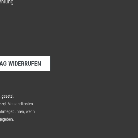
ahlung
AG WIDERRUFEN
. gesetzl.
zzgl.
Versandkosten
ahmegebühren, wenn
gegeben.