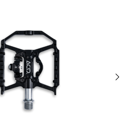
rad
Ständer
ing
Flaschenhalter
rfahrrad
Pedale
Helme
Schlösser
Beleuchtung
Werkzeug
Bosch E Bike