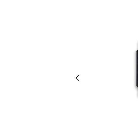
E-Bike Trekking
Renn
E-Bike Urban
Trekk
E-Bike Kinder
Kinde
E-Bike Transport