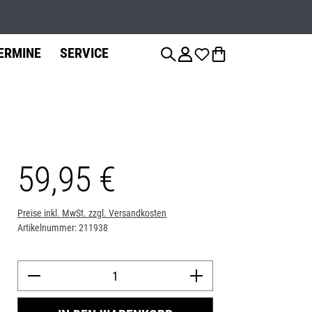
Werkstatts
ERMINE
SERVICE
59,95 €
anzierung
Fahrradteile
Fahrrad-
Jobs
Montage
Sattelstützen
Preise inkl. MwSt. zzgl. Versandkosten
Artikelnummer:
211938
Bremsen
Produkt Anzah