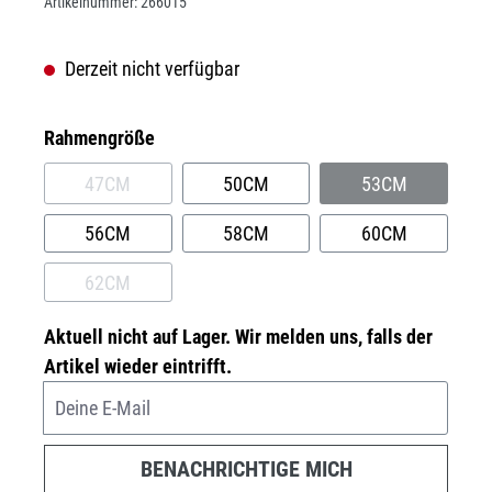
Artikelnummer:
266015
Derzeit nicht verfügbar
auswählen
Rahmengröße
47CM
50CM
53CM
(DIESE OPTION IST ZURZEIT NICHT VERFÜGBAR.)
(DIESE OPTION
56CM
58CM
60CM
62CM
(DIESE OPTION IST ZURZEIT NICHT VERFÜGBAR.)
Aktuell nicht auf Lager. Wir melden uns, falls der
Artikel wieder eintrifft.
Deine E-Mail
BENACHRICHTIGE MICH