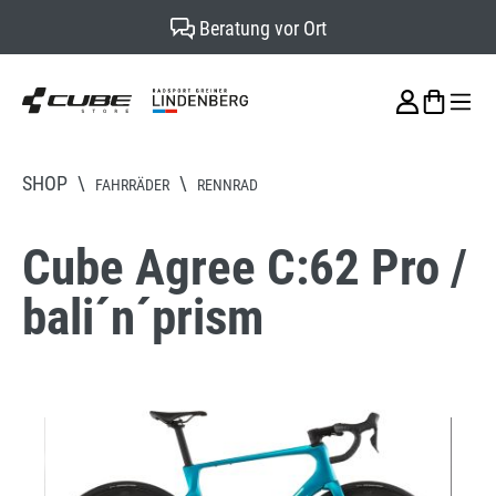
Beratung vor Ort
alt springen
SHOP
\
\
FAHRRÄDER
RENNRAD
Cube Agree C:62 Pro /
bali´n´prism
Bildergalerie überspringen