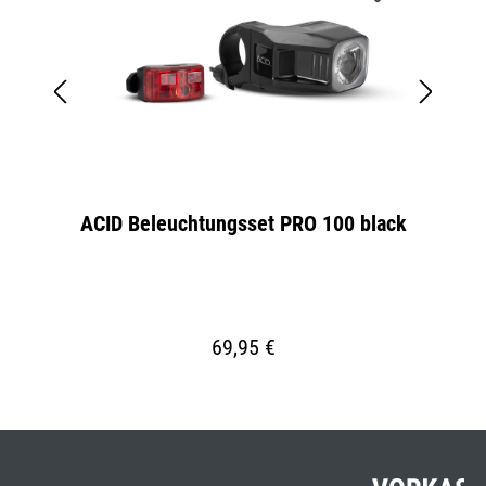
k
ACID Beleuchtungsset PRO 100 black
ACI
69,95 €