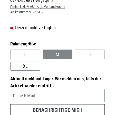
UVP
4.499,00 €
(10% gespart)
Preise inkl. MwSt. zzgl. Versandkosten
Artikelnummer:
265412
Derzeit nicht verfügbar
auswählen
Rahmengröße
L
M
S
(DIESE OPTION IST ZURZEIT NICHT VERFÜGBAR.)
(DIESE OPTION IST ZURZEIT NICH
(DIESE OPTION
XL
Aktuell nicht auf Lager. Wir melden uns, falls der
Artikel wieder eintrifft.
Deine E-Mail
BENACHRICHTIGE MICH