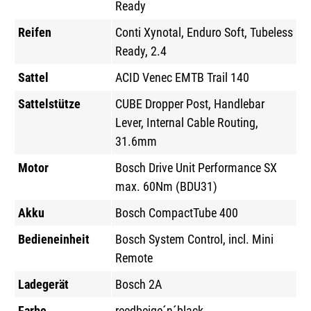
Ready
Reifen
Conti Xynotal, Enduro Soft, Tubeless
Ready, 2.4
Sattel
ACID Venec EMTB Trail 140
Sattelstütze
CUBE Dropper Post, Handlebar
Lever, Internal Cable Routing,
31.6mm
Motor
Bosch Drive Unit Performance SX
max. 60Nm (BDU31)
Akku
Bosch CompactTube 400
Bedieneinheit
Bosch System Control, incl. Mini
Remote
Ladegerät
Bosch 2A
Farbe
reedbeige´n´black