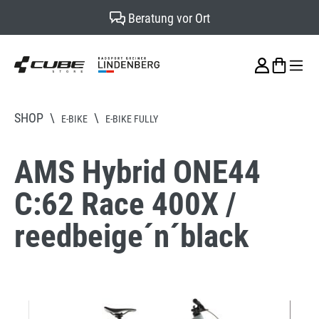
Beratung vor Ort
alt springen
SHOP
\
\
E-BIKE
E-BIKE FULLY
AMS Hybrid ONE44
C:62 Race 400X /
reedbeige´n´black
Bildergalerie überspringen