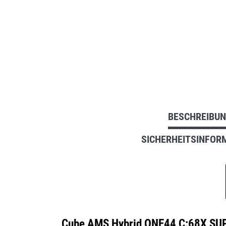
BESCHREIBU
SICHERHEITSINFOR
Cube AMS Hybrid ONE44 C:68X SUP