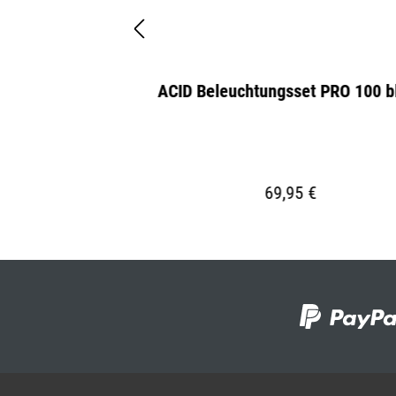
PER / black
ACID Beleuchtungsset PRO 100 b
5 €
69,95 €