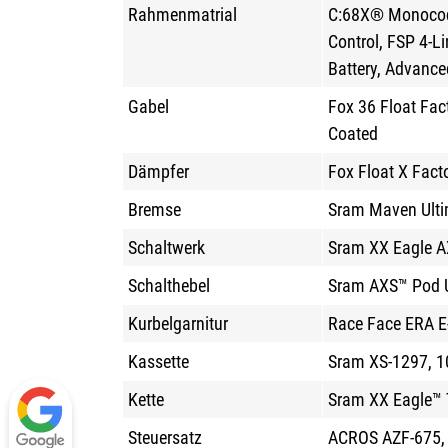
Rahmenmatrial
C:68X® Monocoqu
Control, FSP 4-Li
Battery, Advance
Gabel
Fox 36 Float Fa
Coated
Dämpfer
Fox Float X Fac
Bremse
Sram Maven Ultim
Schaltwerk
Sram XX Eagle AX
Schalthebel
Sram AXS™ Pod Ul
Kurbelgarnitur
Race Face ERA E
Kassette
Sram XS-1297, 1
Kette
Sram XX Eagle™ 
Steuersatz
ACROS AZF-675, I