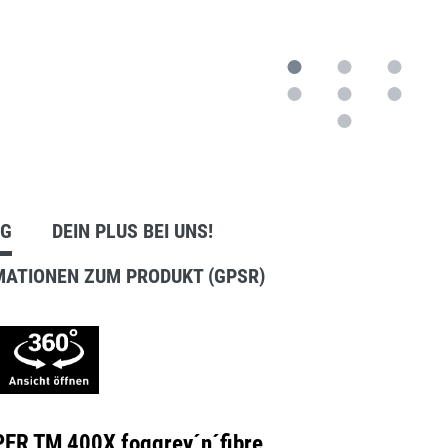
Anbausets
NG
DEIN PLUS BEI UNS!
MATIONEN ZUM PRODUKT (GPSR)
ER TM 400X foggrey´n´fibre