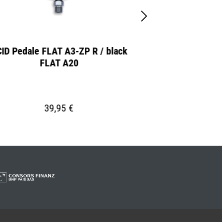
ID Pedale FLAT A3-ZP R / black
CUBE Flaschenh
FLAT A20
rechts / matt b
39,95 €
1