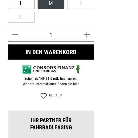
L
M
S
(DIESE OPTION IST ZURZEIT
XL
(DIESE OPTION IST ZURZEIT NICHT VERFÜGBAR.)
Produkt Anzah
IN DEN WARENKORB
Schon
ab 149,74 € mtl.
finanzieren.
Weitere Informationen finden sie
hier
.
MERKEN
IHR PARTNER FÜR
FAHRRADLEASING