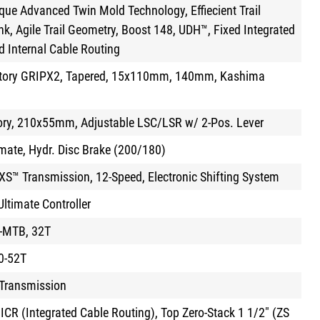
e Advanced Twin Mold Technology, Effiecient Trail
nk, Agile Trail Geometry, Boost 148, UDH™, Fixed Integrated
d Internal Cable Routing
ctory GRIPX2, Tapered, 15x110mm, 140mm, Kashima
tory, 210x55mm, Adjustable LSC/LSR w/ 2-Pos. Lever
ate, Hydr. Disc Brake (200/180)
S™ Transmission, 12-Speed, Electronic Shifting System
timate Controller
-MTB, 32T
0-52T
Transmission
CR (Integrated Cable Routing), Top Zero-Stack 1 1/2" (ZS