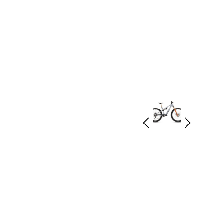
rad
Ständer
ing
Flaschenhalter
rfahrrad
Pedale
Helme
Schlösser
Beleuchtung
Werkzeug
Bosch E Bike