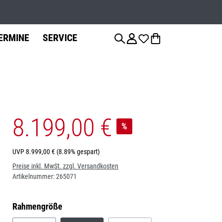
Werkstatts
ERMINE
SERVICE
8.199,00 €
anzierung
Fahrradteile
Fahrrad-
Jobs
%
Montage
Sattelstützen
UVP
8.999,00 €
(8.89% gespart)
Preise inkl. MwSt. zzgl. Versandkosten
Bremsen
Artikelnummer:
265071
auswählen
Rahmengröße