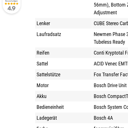
56mm), Bottom Ze
Adjustment
Lenker
CUBE Stereo Car
Laufradsatz
Newmen Phase 3
Tubeless Ready
Reifen
Conti Kryptotal F
Sattel
ACID Venec EMTB
Sattelstütze
Fox Transfer Fa
Motor
Bosch Drive Uni
Akku
Bosch CompactT
Bedieneinheit
Bosch System Con
Ladegerät
Bosch 4A