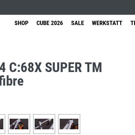
SHOP
CUBE 2026
SALE
WERKSTATT
T
4 C:68X SUPER TM
äder
Shimano
Versand
Zubehör
Werkstatt-Termin
Leasing
Fin
fibre
Service
ainbike Fully
Center
Gepäckträger
ainbike Hardtail
Schutzbleche
l & Cyclocross
Kinderanhänger