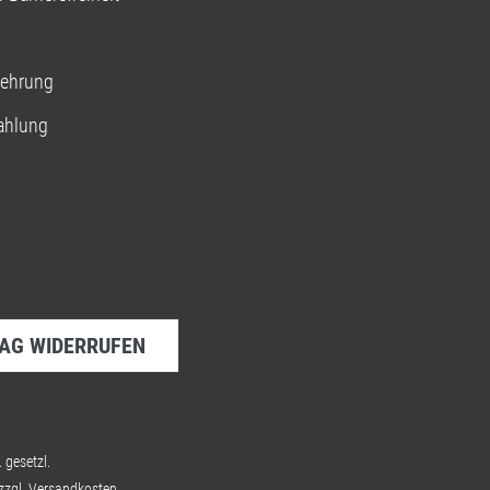
lehrung
ahlung
AG WIDERRUFEN
. gesetzl.
zzgl.
Versandkosten