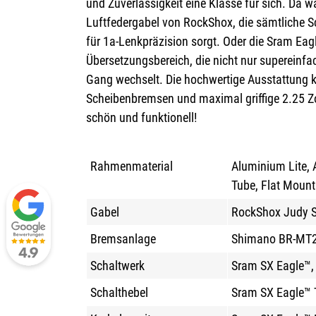
und Zuverlässigkeit eine Klasse für sich. Da wä
Luftfedergabel von RockShox, die sämtliche S
für 1a-Lenkpräzision sorgt. Oder die Sram Eag
Übersetzungsbereich, die nicht nur supereinfa
Gang wechselt. Die hochwertige Ausstattung 
Scheibenbremsen und maximal griffige 2.25 Zo
schön und funktionell!
Rahmenmaterial
Aluminium Lite, 
Tube, Flat Moun
Gabel
RockShox Judy S
Bremsanlage
Shimano BR-MT20
Schaltwerk
Sram SX Eagle™,
Schalthebel
Sram SX Eagle™ T