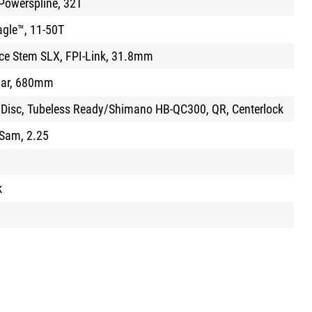
Powerspline, 32T
gle™, 11-50T
e Stem SLX, FPI-Link, 31.8mm
 Bar, 680mm
 Disc, Tubeless Ready/Shimano HB-QC300, QR, Centerlock
Sam, 2.25
k