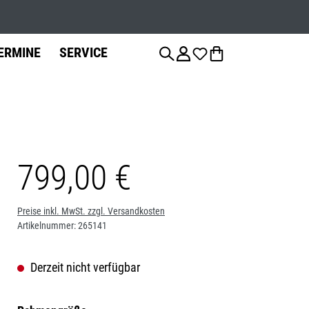
Werkstatts
ERMINE
SERVICE
799,00 €
anzierung
Fahrradteile
Fahrrad-
Jobs
Montage
Sattelstützen
Preise inkl. MwSt. zzgl. Versandkosten
Artikelnummer:
265141
Bremsen
Derzeit nicht verfügbar