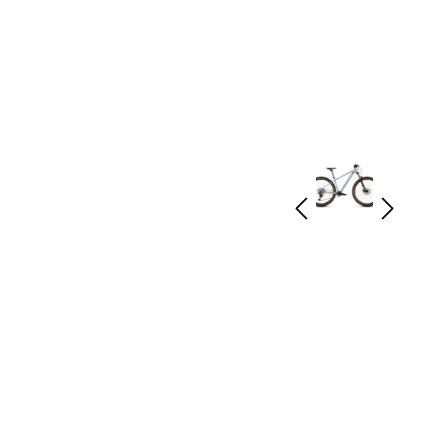
rad
Ständer
ing
Flaschenhalter
rfahrrad
Pedale
Helme
Schlösser
Beleuchtung
Werkzeug
Bosch E Bike