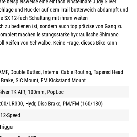
re beispielsweise eine einfach einstellbare Judy Silver
chläge und Ruckler auf dem Trail butterweich abdämpft und
le SX 12-fach Schaltung mit ihrem weiten
ch zu bedienen ist, sondern auch top präzise von Gang zu
komplett machen leistungsstarke hydraulische Shimano
ll Reifen von Schwalbe. Keine Frage, dieses Bike kann
AMF, Double Butted, Internal Cable Routing, Tapered Head
t Brake, SIC Mount, FM Kickstand Mount
ilver TK AIR, 100mm, PopLoc
0/UR300, Hydr, Disc Brake, PM/FM (160/180)
 12-Speed
rigger