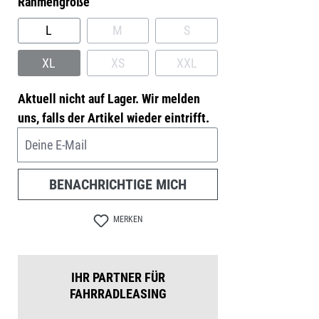
auswählen
Rahmengröße
L
M
S
(DIESE OPTION IST ZURZEIT NICHT VERFÜG
(DIESE OPTION IST ZURZEIT
XL
XS
XXL
(DIESE OPTION IST ZURZEIT NICHT VERFÜGBAR.)
(DIESE OPTION IST ZURZEIT NICHT VERFÜG
(DIESE OPTION IST ZURZEIT
Aktuell nicht auf Lager. Wir melden
uns, falls der Artikel wieder eintrifft.
Deine E-Mail
BENACHRICHTIGE MICH
MERKEN
IHR PARTNER FÜR
FAHRRADLEASING