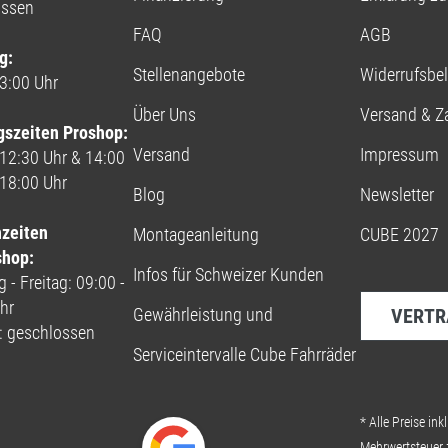
ossen
FAQ
AGB
g:
Stellenangebote
Widerrufsbe
13:00 Uhr
Über Uns
Versand & Z
gszeiten Proshop:
Versand
Impressum
 12:30 Uhr & 14:00
 18:00 Uhr
Blog
Newsletter
nzeiten
Montageanleitung
CUBE 2027
shop:
Infos für Schweizer Kunden
 - Freitag: 09:00 -
hr
Gewährleistung und
VERTR
: geschlossen
Serviceintervalle Cube Fahrräder
* Alle Preise inkl
Mehrwertsteuer 