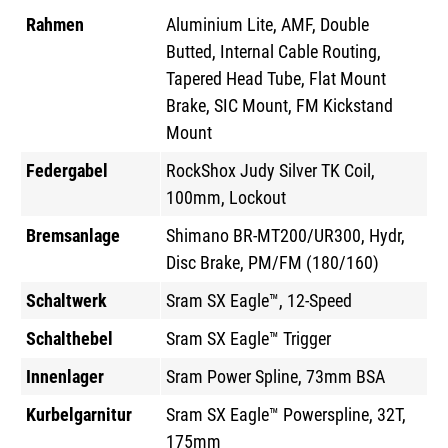
Rahmen
Aluminium Lite, AMF, Double
Butted, Internal Cable Routing,
Tapered Head Tube, Flat Mount
Brake, SIC Mount, FM Kickstand
Mount
Federgabel
RockShox Judy Silver TK Coil,
100mm, Lockout
Bremsanlage
Shimano BR-MT200/UR300, Hydr,
Disc Brake, PM/FM (180/160)
Schaltwerk
Sram SX Eagle™, 12-Speed
Schalthebel
Sram SX Eagle™ Trigger
Innenlager
Sram Power Spline, 73mm BSA
Kurbelgarnitur
Sram SX Eagle™ Powerspline, 32T,
175mm