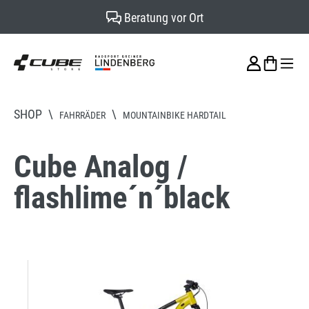
Beratung vor Ort
alt springen
SHOP
\
\
FAHRRÄDER
MOUNTAINBIKE HARDTAIL
Cube Analog /
flashlime´n´black
Bildergalerie überspringen