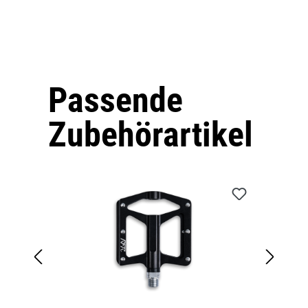
Passende
Produktgalerie überspringen
Zubehörartikel