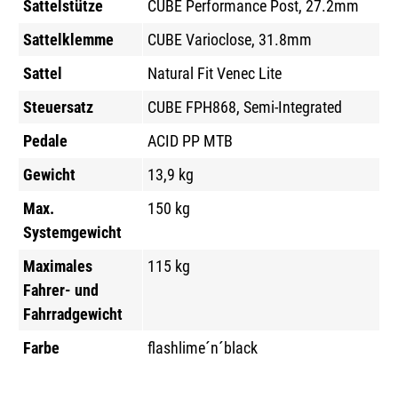
Sattelstütze
CUBE Performance Post, 27.2mm
Sattelklemme
CUBE Varioclose, 31.8mm
Sattel
Natural Fit Venec Lite
Steuersatz
CUBE FPH868, Semi-Integrated
Pedale
ACID PP MTB
Gewicht
13,9 kg
Max.
150 kg
Systemgewicht
Maximales
115 kg
Fahrer- und
Fahrradgewicht
Farbe
flashlime´n´black