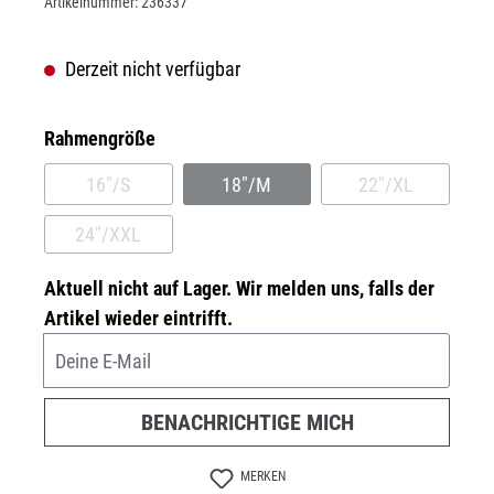
Artikelnummer:
236337
Derzeit nicht verfügbar
auswählen
Rahmengröße
16"/S
18"/M
22"/XL
(DIESE OPTION IST ZURZEIT NICHT VERFÜGBAR.)
(DIESE OPTION IST ZURZEIT NICH
(DIESE OPTION
24"/XXL
(DIESE OPTION IST ZURZEIT NICHT VERFÜGBAR.)
Aktuell nicht auf Lager. Wir melden uns, falls der
Artikel wieder eintrifft.
Deine E-Mail
BENACHRICHTIGE MICH
MERKEN