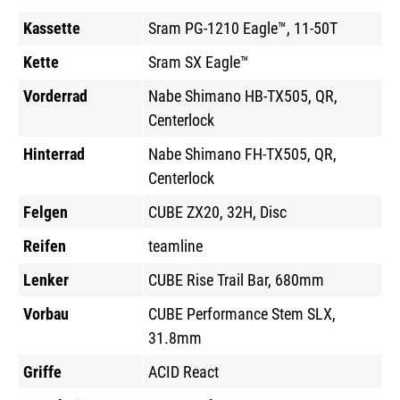
Kassette
Sram PG-1210 Eagle™, 11-50T
Kette
Sram SX Eagle™
Vorderrad
Nabe Shimano HB-TX505, QR,
Centerlock
Hinterrad
Nabe Shimano FH-TX505, QR,
Centerlock
Felgen
CUBE ZX20, 32H, Disc
Reifen
teamline
Lenker
CUBE Rise Trail Bar, 680mm
Vorbau
CUBE Performance Stem SLX,
31.8mm
Griffe
ACID React