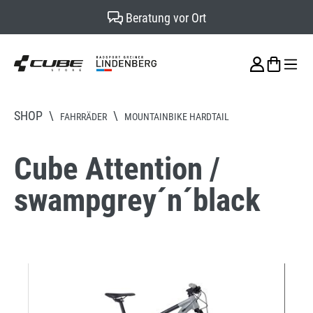
Beratung vor Ort
alt springen
SHOP
\
\
FAHRRÄDER
MOUNTAINBIKE HARDTAIL
Cube Attention /
swampgrey´n´black
Bildergalerie überspringen