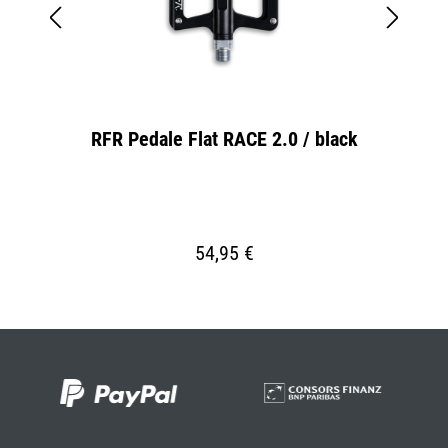
RFR Pedale Flat RACE 2.0 / black
AC
54,95 €