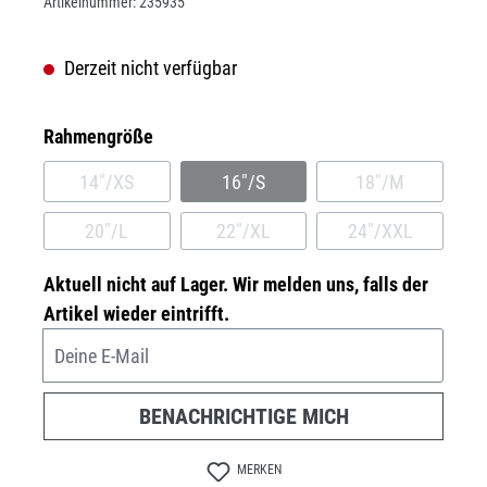
Artikelnummer:
235935
Derzeit nicht verfügbar
auswählen
Rahmengröße
14"/XS
16"/S
18"/M
(DIESE OPTION IST ZURZEIT NICHT VERFÜGBAR.)
(DIESE OPTION IST ZURZEIT NICH
(DIESE OPTION
20"/L
22"/XL
24"/XXL
(DIESE OPTION IST ZURZEIT NICHT VERFÜGBAR.)
(DIESE OPTION IST ZURZEIT NICH
(DIESE OPTION
Aktuell nicht auf Lager. Wir melden uns, falls der
Artikel wieder eintrifft.
Deine E-Mail
BENACHRICHTIGE MICH
MERKEN