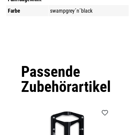
Farbe
swampgrey´n´black
Passende
Produktgalerie überspringen
Zubehörartikel