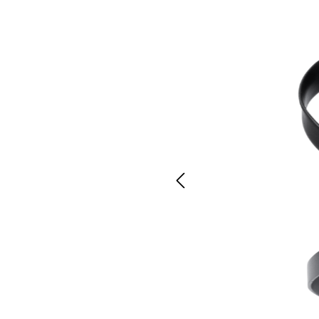
E-Bike Trekking
Renn
E-Bike Urban
Trekk
E-Bike Kinder
Kinde
E-Bike Transport