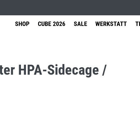
SHOP
CUBE 2026
SALE
WERKSTATT
T
ter HPA-Sidecage /
äder
Shimano
Versand
Zubehör
Werkstatt-Termin
Leasing
Fin
Service
ainbike Fully
Center
Gepäckträger
ainbike Hardtail
Schutzbleche
l & Cyclocross
Kinderanhänger