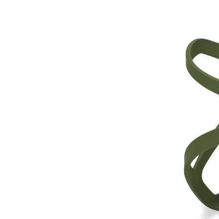
E-Bike Trekking
Renn
E-Bike Urban
Trekk
E-Bike Kinder
Kinde
E-Bike Transport