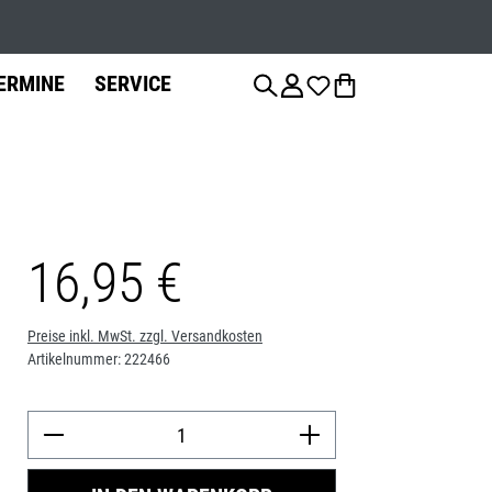
Werkstatts
ERMINE
SERVICE
16,95 €
anzierung
Fahrradteile
Fahrrad-
Jobs
Montage
Sattelstützen
Preise inkl. MwSt. zzgl. Versandkosten
Artikelnummer:
222466
Bremsen
Produkt Anzah