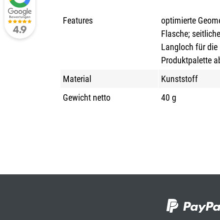
Features
optimierte Geome
Flasche; seitlic
Langloch für di
Produktpalette 
Material
Kunststoff
Gewicht netto
40 g