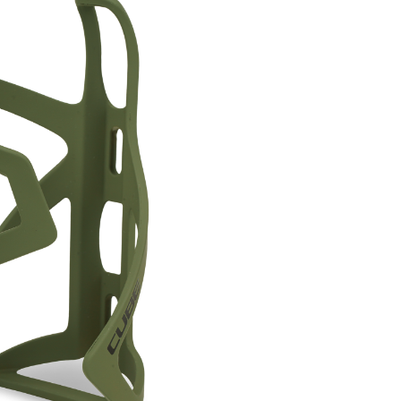
rad
Ständer
ing
Flaschenhalter
rfahrrad
Pedale
Helme
Schlösser
Beleuchtung
Werkzeug
Bosch E Bike