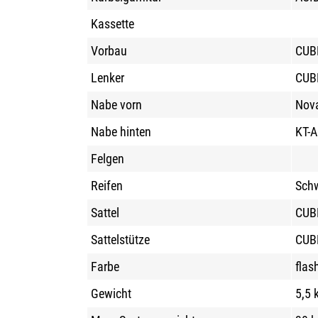
Kassette
Vorbau
CUBE
Lenker
CUB
Nabe vorn
Nova
Nabe hinten
KT-A
Felgen
Reifen
Schw
Sattel
CUB
Sattelstütze
CUB
Farbe
flas
Gewicht
5,5 