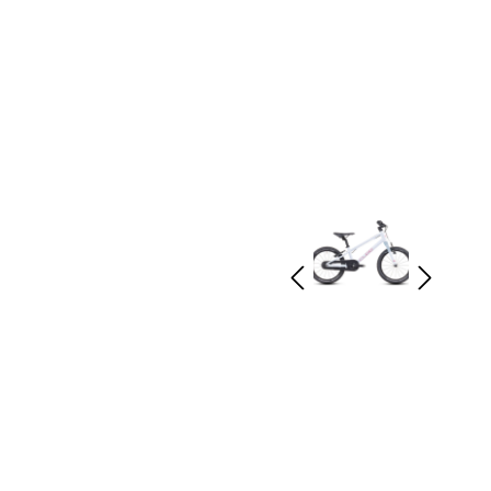
rad
Ständer
ing
Flaschenhalter
rfahrrad
Pedale
Helme
Schlösser
Beleuchtung
Werkzeug
Bosch E Bike