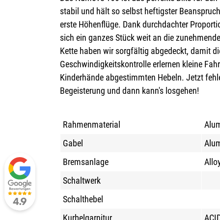
stabil und hält so selbst heftigster Beanspru
erste Höhenflüge. Dank durchdachter Proporti
sich ein ganzes Stück weit an die zunehmende 
Kette haben wir sorgfältig abgedeckt, damit d
Geschwindigkeitskontrolle erlernen kleine Fahr
Kinderhände abgestimmten Hebeln. Jetzt fehle
Begeisterung und dann kann's losgehen!
Rahmenmaterial
Alu
Gabel
Alum
Bremsanlage
Allo
Schaltwerk
Schalthebel
Kurbelgarnitur
ACID