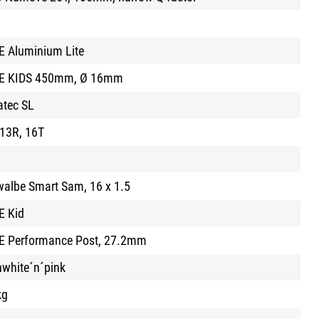
 Aluminium Lite
E KIDS 450mm, Ø 16mm
tec SL
13R, 16T
albe Smart Sam, 16 x 1.5
E Kid
E Performance Post, 27.2mm
hwhite´n´pink
kg