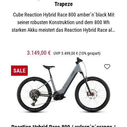
Trapeze
Cube Reaction Hybrid Race 800 amber´n´black Mit
seiner robusten Konstruktion und dem 800 Wh
starken Akku meistert das Reaction Hybrid Race alle
Routen souverän. Zudem ist dieses E-Hardtail
PowerMore-ready, das heißt, es können bei Bedarf
3.149,00 €
weitere 250 Wh für noch mehr Reichweite
UVP
3.499,00 €
(10% gespart)
mitfahren. Sein Bosch CX Motor mit Smart System
ist für tatkräftige Unterstützung im Vorwärts
SALE
zuständig, dabei hat die 12-fach Sram Transmission
90 für jede Situation unterwegs den richtigen Gang
parat. Für höchsten Fahrkomfort und 1a-Kontrolle
haben wir 2.6 Zoll breite, griffige Schwalbe Pneus
und eine Rockshox Recon Silver Luftfedergabel
verbaut. Apropos Kontrolle: Die hydraulischen 4-
Kolben-Scheibenbremsen packen bei Bedarf kräftig
Reaction Hybrid Race 800 / vulcan´n´orange /