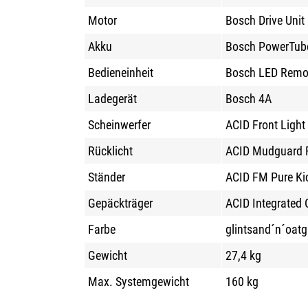
Motor
Bosch Drive Uni
Akku
Bosch PowerTub
Bedieneinheit
Bosch LED Remo
Ladegerät
Bosch 4A
Scheinwerfer
ACID Front Light
Rücklicht
ACID Mudguard R
Ständer
ACID FM Pure Ki
Gepäckträger
ACID Integrated 
Farbe
glintsand´n´oatg
Gewicht
27,4 kg
Max. Systemgewicht
160 kg