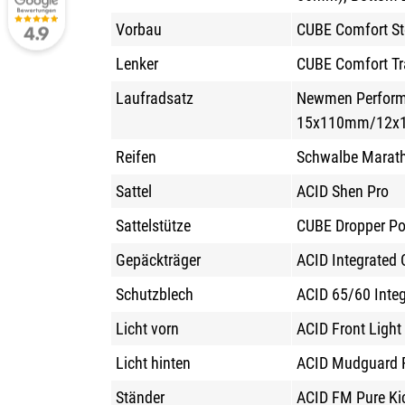
Vorbau
CUBE Comfort St
Lenker
CUBE Comfort Tr
Laufradsatz
Newmen Performa
15x110mm/12x1
Reifen
Schwalbe Maratho
Sattel
ACID Shen Pro
Sattelstütze
CUBE Dropper Pos
Gepäckträger
ACID Integrated 
Schutzblech
ACID 65/60 Integ
Licht vorn
ACID Front Light
Licht hinten
ACID Mudguard R
Ständer
ACID FM Pure Ki