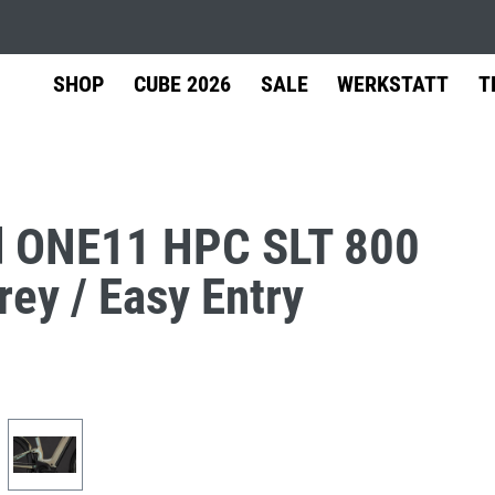
SHOP
CUBE 2026
SALE
WERKSTATT
T
d ONE11 HPC SLT 800
äder
Shimano
Versand
Zubehör
Werkstatt-Termin
Leasing
Fin
rey / Easy Entry
Service
ainbike Fully
Center
Gepäckträger
ainbike Hardtail
Schutzbleche
l & Cyclocross
Kinderanhänger