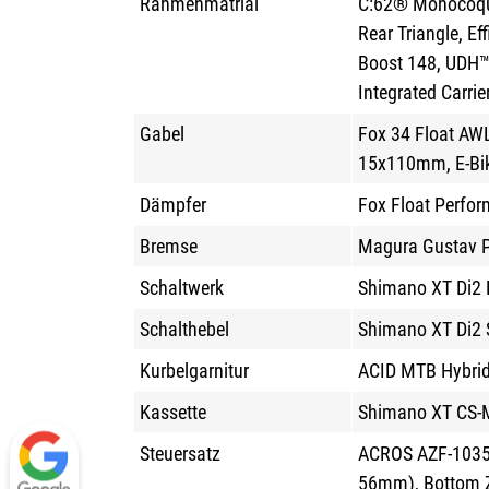
Rahmenmatrial
C:62® Monocoqu
Rear Triangle, Ef
Boost 148, UDH™,
Integrated Carrie
Gabel
Fox 34 Float AWL
15x110mm, E-Bi
Dämpfer
Fox Float Perfo
Bremse
Magura Gustav PR
Schaltwerk
Shimano XT Di2 
Schalthebel
Shimano XT Di2 
Kurbelgarnitur
ACID MTB Hybrid
Kassette
Shimano XT CS-
Steuersatz
ACROS AZF-1035, 
56mm), Bottom Z