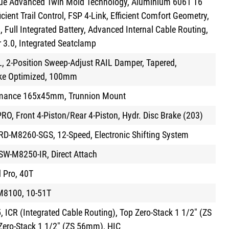
e Advanced Twin Mold Technology, Aluminium 6061 T6
ficient Trail Control, FSP 4-Link, Efficient Comfort Geometry,
 Full Integrated Battery, Advanced Internal Cable Routing,
r 3.0, Integrated Seatclamp
, 2-Position Sweep-Adjust RAIL Damper, Tapered,
ke Optimized, 100mm
rmance 165x45mm, Trunnion Mount
O, Front 4-Piston/Rear 4-Piston, Hydr. Disc Brake (203)
RD-M8260-SGS, 12-Speed, Electronic Shifting System
SW-M8250-IR, Direct Attach
 Pro, 40T
M8100, 10-51T
ICR (Integrated Cable Routing), Top Zero-Stack 1 1/2" (ZS
ero-Stack 1 1/2" (ZS 56mm), HIC