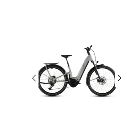
rad
Ständer
ing
Flaschenhalter
rfahrrad
Pedale
Helme
Schlösser
Beleuchtung
Werkzeug
Bosch E Bike