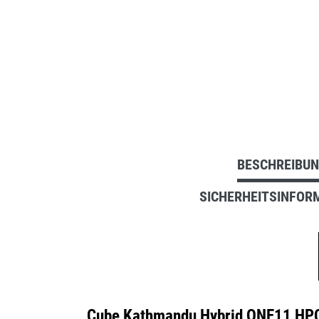
BESCHREIBU
SICHERHEITSINFOR
Cube Kathmandu Hybrid ONE11 HPC 