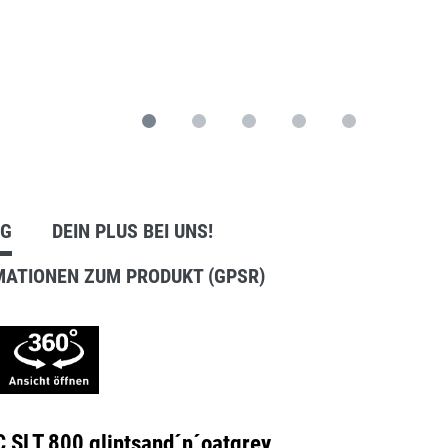
Anbausets
NG
DEIN PLUS BEI UNS!
MATIONEN ZUM PRODUKT (GPSR)
SLT 800 glintsand´n´oatgrey