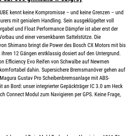
BE kennt keine Kompromisse – und keine Grenzen – und
ourers mit genialem Handling. Sein ausgeklügelter voll
gabel und Float Performance Dämpfer ist aber erst der
Vorbau und einer versenkbaren Sattelstütze. Die
von Shimano bringt die Power des Bosch CX Motors mit bis
ren 12 Gängen erstklassig dosiert auf den Untergrund.
hon Efficiency Evo Reifen von Schwalbe auf Newmen
komfortabel dahin. Supersichere Bremsmanöver gehen auf
n Magura Gustav Pro Scheibenbremsanlage mit ABS-
t an Bord: unser integrierter Gepäckträger IC 3.0 am Heck
sch Connect Modul zum Navigieren per GPS. Keine Frage,