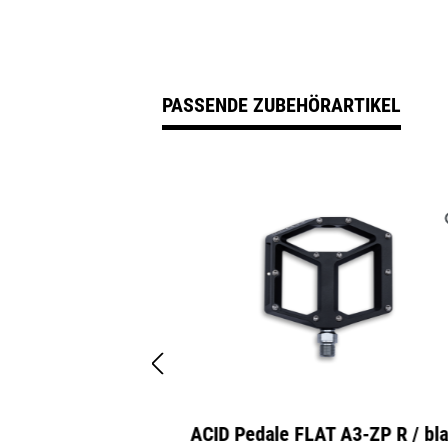
PASSENDE ZUBEHÖRARTIKEL
Produktgalerie überspringen
hone Grip
ACID Pedale FLAT A3-ZP R / black