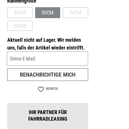
auswählen
Rahmengröße
46CM
50CM
54CM
(DIESE OPTION IST ZURZEIT NICHT VERFÜGBAR.)
(DIESE OPTION IST ZURZEIT NICHT VERFÜG
(DIESE OPTION IST ZURZEIT
58CM
(DIESE OPTION IST ZURZEIT NICHT VERFÜGBAR.)
Aktuell nicht auf Lager. Wir melden
uns, falls der Artikel wieder eintrifft.
Deine E-Mail
BENACHRICHTIGE MICH
MERKEN
IHR PARTNER FÜR
FAHRRADLEASING