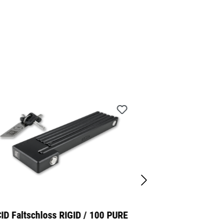
D Faltschloss RIGID / 100 PURE
CUBE Hel