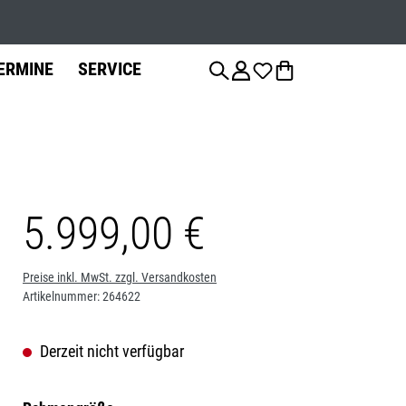
Werkstatts
ERMINE
SERVICE
5.999,00 €
anzierung
Fahrradteile
Fahrrad-
Jobs
Montage
Sattelstützen
Preise inkl. MwSt. zzgl. Versandkosten
Artikelnummer:
264622
Bremsen
Derzeit nicht verfügbar