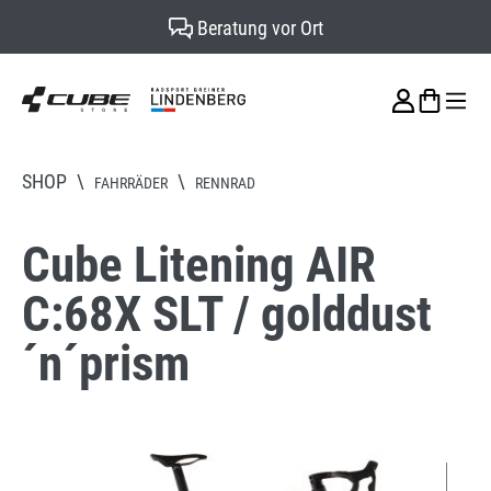
Beratung vor Ort
alt springen
SHOP
\
\
FAHRRÄDER
RENNRAD
Cube Litening AIR
C:68X SLT / golddust
´n´prism
Bildergalerie überspringen