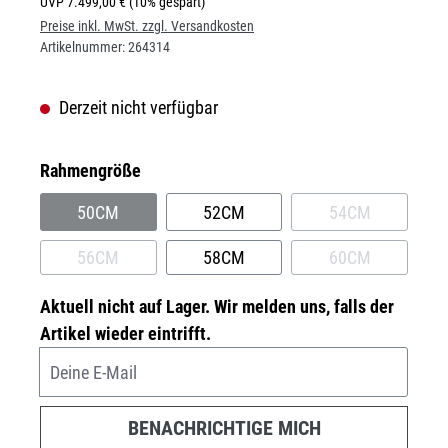
UVP
7.499,00 €
(10% gespart)
Preise inkl. MwSt. zzgl. Versandkosten
Artikelnummer:
264314
Derzeit nicht verfügbar
auswählen
Rahmengröße
50CM
52CM
54CM
(DIESE OPTION IST ZURZEIT NICHT VERFÜGBAR.)
(DIESE OPTION
56CM
58CM
60CM
(DIESE OPTION IST ZURZEIT NICHT VERFÜGBAR.)
(DIESE OPTION
Aktuell nicht auf Lager. Wir melden uns, falls der
Artikel wieder eintrifft.
Deine E-Mail
BENACHRICHTIGE MICH