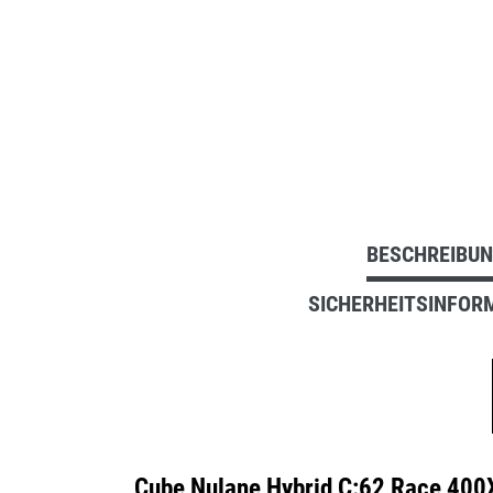
BESCHREIBU
SICHERHEITSINFOR
Cube Nulane Hybrid C:62 Race 400