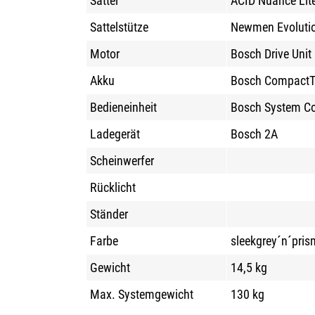
Sattel
ACID Nuance Lit
Sattelstütze
Newmen Evoluti
Motor
Bosch Drive Uni
Akku
Bosch CompactT
Bedieneinheit
Bosch System Con
Ladegerät
Bosch 2A
Scheinwerfer
Rücklicht
Ständer
Farbe
sleekgrey´n´pris
Gewicht
14,5 kg
Max. Systemgewicht
130 kg