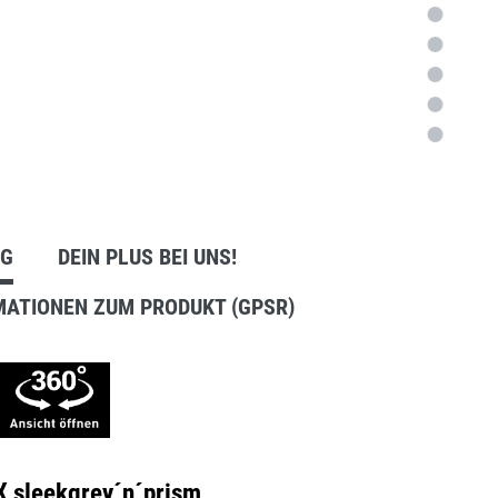
Anbausets
NG
DEIN PLUS BEI UNS!
MATIONEN ZUM PRODUKT (GPSR)
X sleekgrey´n´prism