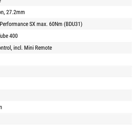
e
on, 27.2mm
t Performance SX max. 60Nm (BDU31)
ube 400
trol, incl. Mini Remote
m