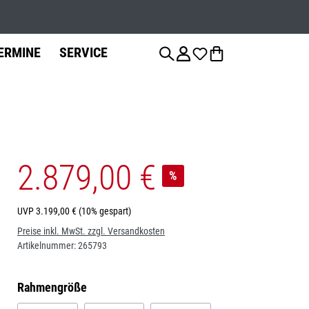
Werkstatts
ERMINE
SERVICE
2.879,00 €
anzierung
Fahrradteile
Fahrrad-
Jobs
%
Montage
Sattelstützen
UVP
3.199,00 €
(10% gespart)
Preise inkl. MwSt. zzgl. Versandkosten
Bremsen
Artikelnummer:
265793
auswählen
Rahmengröße