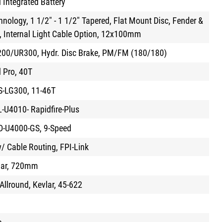
 Integrated Battery
ology, 1 1/2" - 1 1/2" Tapered, Flat Mount Disc, Fender &
 Internal Light Cable Option, 12x100mm
00/UR300, Hydr. Disc Brake, PM/FM (180/180)
 Pro, 40T
-LG300, 11-46T
-U4010- Rapidfire-Plus
-U4000-GS, 9-Speed
 Cable Routing, FPI-Link
 Bar, 720mm
llround, Kevlar, 45-622