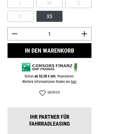
L
M
S
(DIESE OPTION IST ZURZEIT NICHT VERFÜGBAR.)
(DIESE OPTION IST ZURZEIT NICHT VERFÜG
(DIESE OPTION IST ZURZEIT
XL
XS
(DIESE OPTION IST ZURZEIT NICHT VERFÜGBAR.)
Produkt Anzah
IN DEN WARENKORB
Schon
ab 52,58 € mtl.
finanzieren.
Weitere Informationen finden sie
hier
.
MERKEN
IHR PARTNER FÜR
FAHRRADLEASING