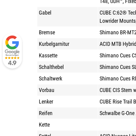
148, UDH™, Fixed
Gabel
CUBE C:62® Techn
Lowrider Mounts,
Bremse
Shimano BR-MT2
Kurbelgarnitur
ACID MTB Hybrid
Kassette
Shimano Cues CS
Schalthebel
Shimano Cues SL
Schaltwerk
Shimano Cues RD
Vorbau
CUBE CIS Stem w/
Lenker
CUBE Rise Trail
Reifen
Schwalbe G-One A
Kette