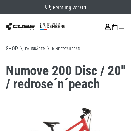
Beratung vor Ort
alt springen
SHOP
\
\
FAHRRÄDER
KINDERFAHRRAD
Numove 200 Disc / 20"
/ redrose´n´peach
Bildergalerie überspringen