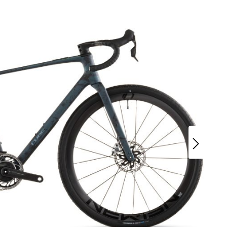
rad
Ständer
ing
Flaschenhalter
rfahrrad
Pedale
Helme
Schlösser
Beleuchtung
Werkzeug
Bosch E Bike