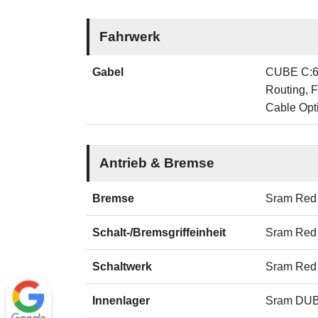
Fahrwerk
Gabel
CUBE C:62
Routing, F
Cable Op
Antrieb & Bremse
Bremse
Sram Red 
Schalt-/Bremsgriffeinheit
Sram Re
Schaltwerk
Sram Red
Innenlager
Sram DUB 