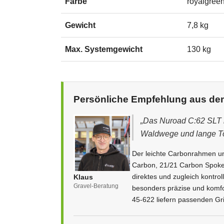
Farbe
royalgree
Gewicht
7,8 kg
Max. Systemgewicht
130 kg
Persönliche Empfehlung aus de
„Das Nuroad C:62 SLT is
Waldwege und lange Tou
Der leichte Carbonrahmen 
Carbon, 21/21 Carbon Spok
direktes und zugleich kontrol
Klaus
Gravel-Beratung
besonders präzise und komf
45-622 liefern passenden Gr