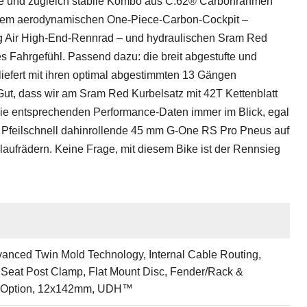
hte und zugleich stabile Kombo aus C:62® Carbonrahmen
inem aerodynamischen One-Piece-Carbon-Cockpit –
ng Air High-End-Rennrad – und hydraulischen Sram Red
s Fahrgefühl. Passend dazu: die breit abgestufte und
iefert mit ihren optimal abgestimmten 13 Gängen
Gut, dass wir am Sram Red Kurbelsatz mit 42T Kettenblatt
die entsprechenden Performance-Daten immer im Blick, egal
 Pfeilschnell dahinrollende 45 mm G-One RS Pro Pneus auf
frädern. Keine Frage, mit diesem Bike ist der Rennsieg
anced Twin Mold Technology, Internal Cable Routing,
d Seat Post Clamp, Flat Mount Disc, Fender/Rack &
d Option, 12x142mm, UDH™