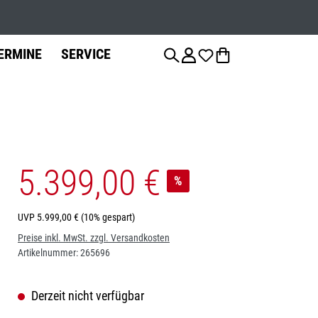
Werkstatts
ERMINE
SERVICE
5.399,00 €
anzierung
Fahrradteile
Fahrrad-
Jobs
%
Montage
Sattelstützen
UVP
5.999,00 €
(10% gespart)
Preise inkl. MwSt. zzgl. Versandkosten
Bremsen
Artikelnummer:
265696
Derzeit nicht verfügbar