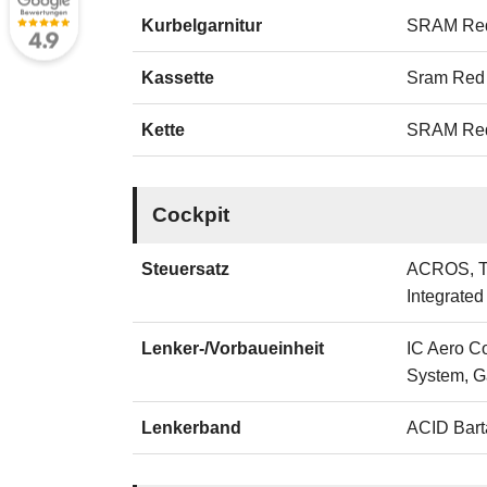
Kurbelgarnitur
SRAM Red
Kassette
Sram Red
Kette
SRAM Re
Cockpit
Steuersatz
ACROS, To
Integrated
Lenker-/Vorbaueinheit
IC Aero C
System, G
Lenkerband
ACID Bart