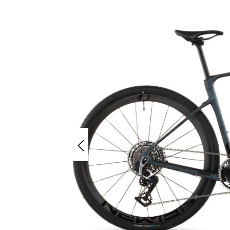
E-Bike Trekking
Renn
E-Bike Urban
Trekk
E-Bike Kinder
Kinde
E-Bike Transport