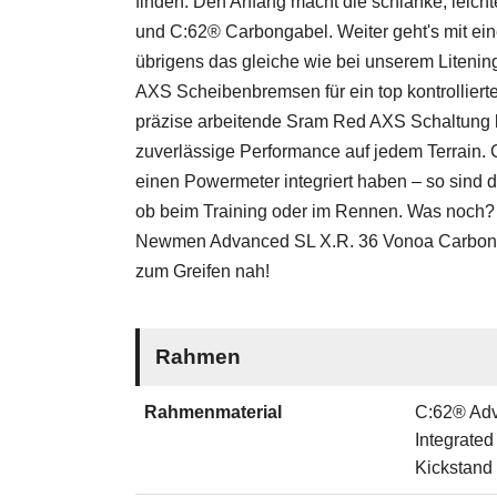
finden. Den Anfang macht die schlanke, leic
und C:62® Carbongabel. Weiter geht's mit e
übrigens das gleiche wie bei unserem Liteni
AXS Scheibenbremsen für ein top kontrollierte
präzise arbeitende Sram Red AXS Schaltung l
zuverlässige Performance auf jedem Terrain. 
einen Powermeter integriert haben – so sind 
ob beim Training oder im Rennen. Was noch?
Newmen Advanced SL X.R. 36 Vonoa Carbonlau
zum Greifen nah!
Rahmen
Rahmenmaterial
C:62® Adv
Integrate
Kickstan