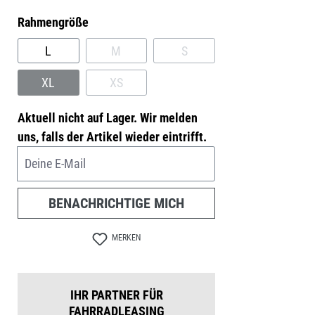
auswählen
Rahmengröße
L
M
S
(DIESE OPTION IST ZURZEIT NICHT VERFÜG
(DIESE OPTION IST ZURZEIT
XL
XS
(DIESE OPTION IST ZURZEIT NICHT VERFÜGBAR.)
(DIESE OPTION IST ZURZEIT NICHT VERFÜG
Aktuell nicht auf Lager. Wir melden
uns, falls der Artikel wieder eintrifft.
Deine E-Mail
BENACHRICHTIGE MICH
MERKEN
IHR PARTNER FÜR
FAHRRADLEASING