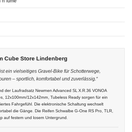
n´n´fume
m Cube Store Lindenberg
t ein vielseitiges Gravel-Bike für Schotterwege,
ren – sportlich, komfortabel und zuverlässig.“
und der Laufradsatz Newmen Advanced SL X.R.36 VONOA
es, 12x100mm/12x142mm, Tubeless Ready sorgen für ein
liertes Fahrgefühl. Die elektronische Schaltung wechselt
ortabel die Gänge. Die Reifen Schwalbe G-One RS Pro, TLR,
ip auf festem und losem Untergrund.