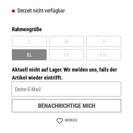
Derzeit nicht verfügbar
auswählen
Rahmengröße
L
M
S
(DIESE OPTION IST ZURZEIT NICHT VERFÜGBAR.)
(DIESE OPTION IST ZURZEIT NICH
(DIESE OPTION
XL
XS
XXL
(DIESE OPTION IST ZURZEIT NICHT VERFÜGBAR.)
(DIESE OPTION IST ZURZEIT NICH
(DIESE OPTION
Aktuell nicht auf Lager. Wir melden uns, falls der
Artikel wieder eintrifft.
Deine E-Mail
BENACHRICHTIGE MICH
MERKEN