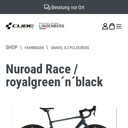
Beratung vor Ort
alt springen
SHOP
\
\
FAHRRÄDER
GRAVEL & CYCLOCROSS
Nuroad Race /
royalgreen´n´black
Bildergalerie überspringen