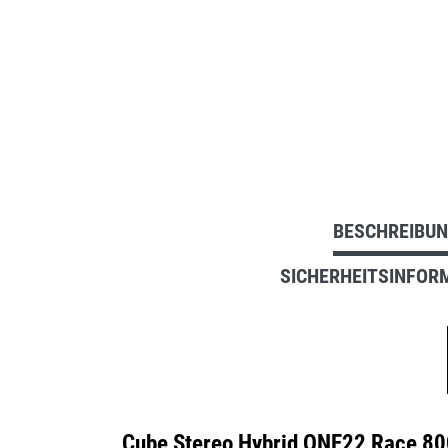
BESCHREIBU
SICHERHEITSINFOR
Cube Stereo Hybrid ONE22 Race 800