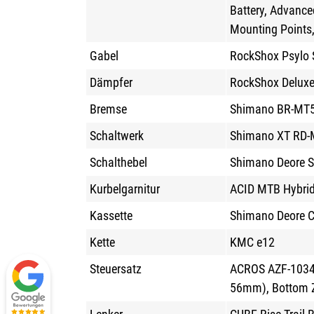
Battery, Advance
Mounting Points,
Gabel
RockShox Psylo 
Dämpfer
RockShox Deluxe
Bremse
Shimano BR-MT52
Schaltwerk
Shimano XT RD-
Schalthebel
Shimano Deore S
Kurbelgarnitur
ACID MTB Hybrid
Kassette
Shimano Deore 
Kette
KMC e12
Steuersatz
ACROS AZF-1034, 
56mm), Bottom Z