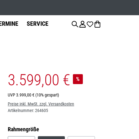
Werkstatts
ERMINE
SERVICE
3.599,00 €
anzierung
Fahrradteile
Fahrrad-
Jobs
%
Montage
Sattelstützen
UVP
3.999,00 €
(10% gespart)
Preise inkl. MwSt. zzgl. Versandkosten
Bremsen
Artikelnummer:
264605
auswählen
Rahmengröße