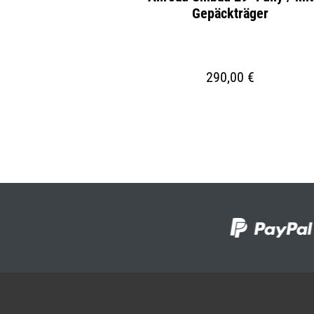
Gepäckträger
290,00 €
5 €
(30.04% gespart)