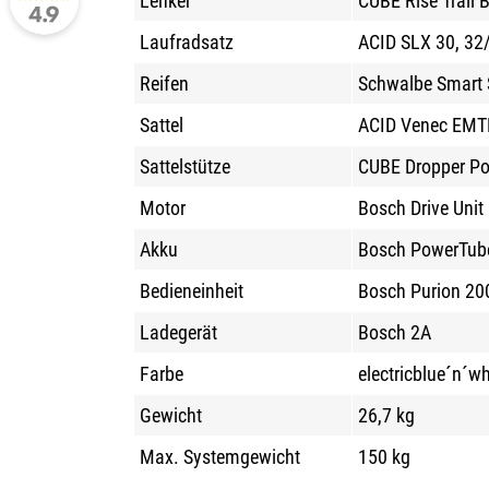
Lenker
CUBE Rise Trail 
Laufradsatz
ACID SLX 30, 3
Reifen
Schwalbe Smart S
Sattel
ACID Venec EMT
Sattelstütze
CUBE Dropper Pos
Motor
Bosch Drive Uni
Akku
Bosch PowerTub
Bedieneinheit
Bosch Purion 200
Ladegerät
Bosch 2A
Farbe
electricblue´n´wh
Gewicht
26,7 kg
Max. Systemgewicht
150 kg