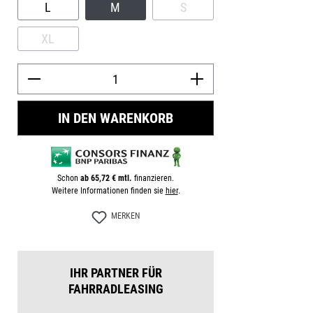
L
M
S
(DIESE OPTION IST ZURZEIT
XL
(DIESE OPTION IST ZURZEIT NICHT VERFÜGBAR.)
Produkt Anzah
IN DEN WARENKORB
Schon
ab 65,72 € mtl.
finanzieren.
Weitere Informationen finden sie
hier
.
MERKEN
IHR PARTNER FÜR
FAHRRADLEASING