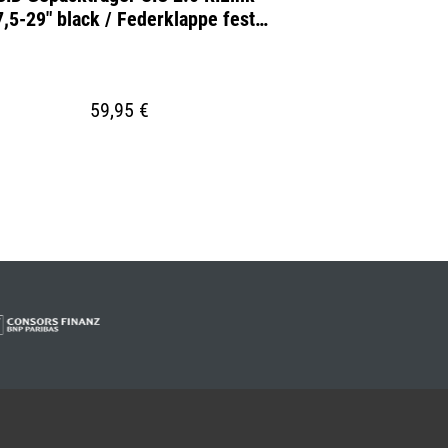
7,5-29" black / Federklappe fest
TO
installiert
59,95 €
2