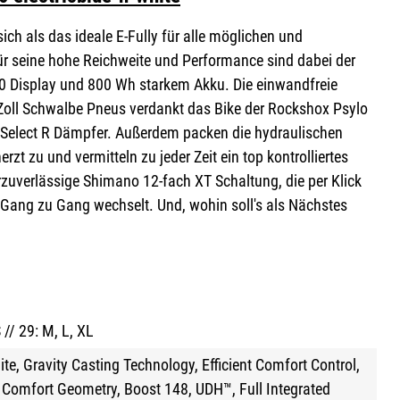
ch als das ideale E-Fully für alle möglichen und
ür seine hohe Reichweite und Performance sind dabei der
00 Display und 800 Wh starkem Akku. Die einwandfreie
 Zoll Schwalbe Pneus verdankt das Bike der Rockshox Psylo
 Select R Dämpfer. Außerdem packen die hydraulischen
t zu und vermitteln zu jeder Zeit ein top kontrolliertes
erzuverlässige Shimano 12-fach XT Schaltung, die per Klick
Gang zu Gang wechselt. Und, wohin soll's als Nächstes
S // 29: M, L, XL
te, Gravity Casting Technology, Efficient Comfort Control,
e Comfort Geometry, Boost 148, UDH™, Full Integrated