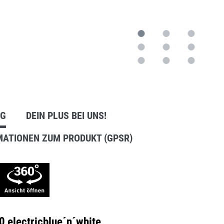
Anbausets
NG
DEIN PLUS BEI UNS!
MATIONEN ZUM PRODUKT (GPSR)
 electricblue´n´white