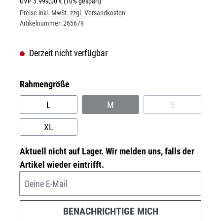
UVP
3.999,00 €
(10% gespart)
Preise inkl. MwSt. zzgl. Versandkosten
Artikelnummer:
265679
Derzeit nicht verfügbar
auswählen
Rahmengröße
L
M
S
(DIESE OPTION IST ZURZEIT NICH
(DIESE OPTION
XL
Aktuell nicht auf Lager. Wir melden uns, falls der
Artikel wieder eintrifft.
Deine E-Mail
BENACHRICHTIGE MICH