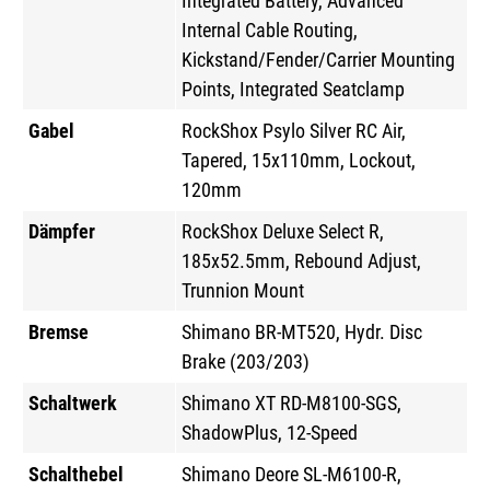
Integrated Battery, Advanced
Internal Cable Routing,
Kickstand/Fender/Carrier Mounting
Points, Integrated Seatclamp
Gabel
RockShox Psylo Silver RC Air,
Tapered, 15x110mm, Lockout,
120mm
Dämpfer
RockShox Deluxe Select R,
185x52.5mm, Rebound Adjust,
Trunnion Mount
Bremse
Shimano BR-MT520, Hydr. Disc
Brake (203/203)
Schaltwerk
Shimano XT RD-M8100-SGS,
ShadowPlus, 12-Speed
Schalthebel
Shimano Deore SL-M6100-R,