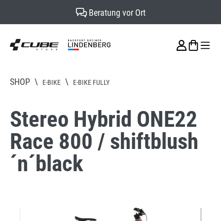
Beratung vor Ort
alt springen
SHOP
\
\
E-BIKE
E-BIKE FULLY
Stereo Hybrid ONE22
Race 800 / shiftblush
´n´black
Bildergalerie überspringen