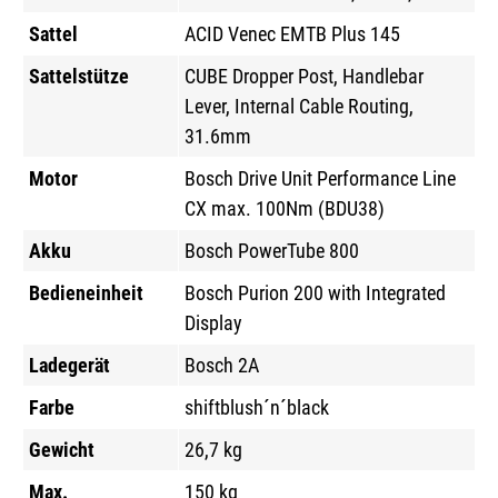
Sattel
ACID Venec EMTB Plus 145
Sattelstütze
CUBE Dropper Post, Handlebar
Lever, Internal Cable Routing,
31.6mm
Motor
Bosch Drive Unit Performance Line
CX max. 100Nm (BDU38)
Akku
Bosch PowerTube 800
Bedieneinheit
Bosch Purion 200 with Integrated
Display
Ladegerät
Bosch 2A
Farbe
shiftblush´n´black
Gewicht
26,7 kg
Max.
150 kg