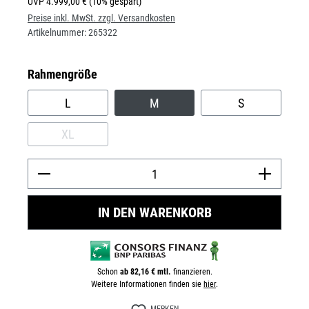
UVP
4.999,00 €
(10% gespart)
Preise inkl. MwSt. zzgl. Versandkosten
Artikelnummer:
265322
auswählen
Rahmengröße
L
M
S
XL
(DIESE OPTION IST ZURZEIT NICHT VERFÜGBAR.)
Prod
IN DEN WARENKORB
Schon
ab 82,16 € mtl.
finanzieren.
Weitere Informationen finden sie
hier
.