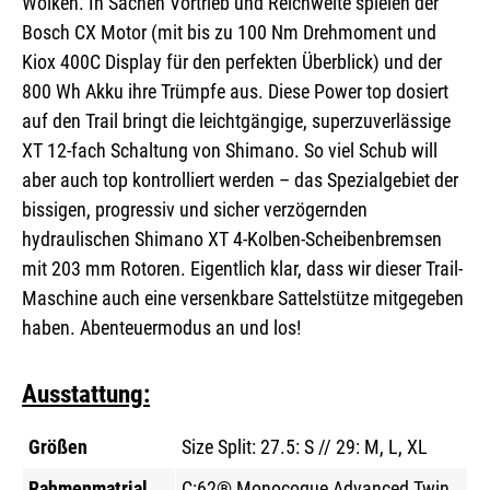
Wolken. In Sachen Vortrieb und Reichweite spielen der
Bosch CX Motor (mit bis zu 100 Nm Drehmoment und
Kiox 400C Display für den perfekten Überblick) und der
800 Wh Akku ihre Trümpfe aus. Diese Power top dosiert
auf den Trail bringt die leichtgängige, superzuverlässige
XT 12-fach Schaltung von Shimano. So viel Schub will
aber auch top kontrolliert werden – das Spezialgebiet der
bissigen, progressiv und sicher verzögernden
hydraulischen Shimano XT 4-Kolben-Scheibenbremsen
mit 203 mm Rotoren. Eigentlich klar, dass wir dieser Trail-
Maschine auch eine versenkbare Sattelstütze mitgegeben
haben. Abenteuermodus an und los!
Ausstattung:
Größen
Size Split: 27.5: S // 29: M, L, XL
Rahmenmatrial
C:62® Monocoque Advanced Twin