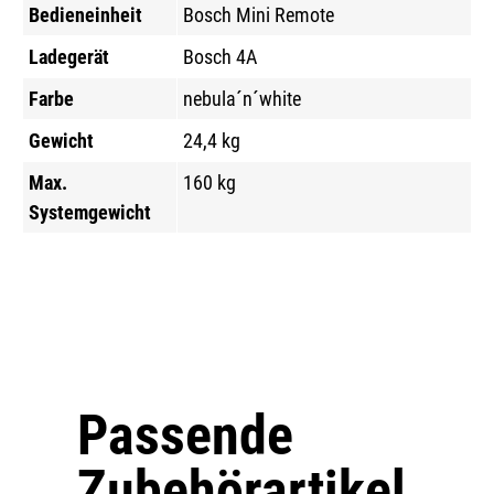
Bedieneinheit
Bosch Mini Remote
Ladegerät
Bosch 4A
Farbe
nebula´n´white
Gewicht
24,4 kg
Max.
160 kg
Systemgewicht
Passende
Produktgalerie überspringen
Zubehörartikel