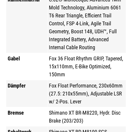
Mold Technology, Aluminium 6061
T6 Rear Triangle, Efficient Trail
Control, FSP 4-Link, Agile Trail
Geometry, Boost 148, UDH™, Full
Integrated Battery, Advanced
Internal Cable Routing
Gabel
Fox 36 Float Rhythm GRIP, Tapered,
15x110mm, E-Bike Optimized,
150mm
Dämpfer
Fox Float Performance, 230x60mm
(27.5: 210x55mm), Adjustable LSR
w/ 2-Pos. Lever
Bremse
Shimano XT BR-M8220, Hydr. Disc
Brake (203/203)
Schaltwerk
Shimano XT RD-M8100-SGS,