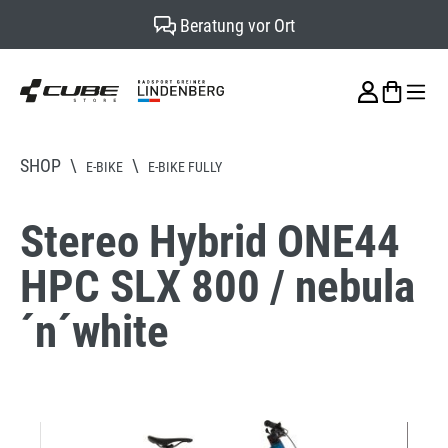
Beratung vor Ort
alt springen
SHOP
\
\
E-BIKE
E-BIKE FULLY
Stereo Hybrid ONE44
HPC SLX 800 / nebula
´n´white
Bildergalerie überspringen