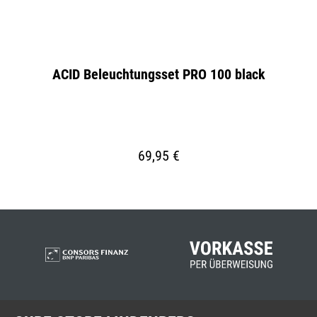
k
ACID Beleuchtungsset PRO 100 black
ACI
69,95 €