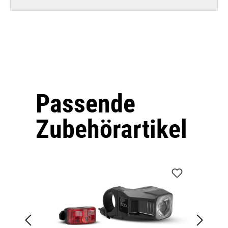
Passende
Produktgalerie überspringen
Zubehörartikel