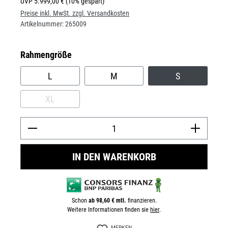
UVP
5.999,00 €
(10% gespart)
Preise inkl. MwSt. zzgl. Versandkosten
Artikelnummer:
265009
auswählen
Rahmengröße
L
M
S
XL
(DIESE OPTION IST ZURZEIT NICHT VERFÜGBAR.)
Prod
IN DEN WARENKORB
Schon
ab 98,60 € mtl.
finanzieren.
Weitere Informationen finden sie
hier
.