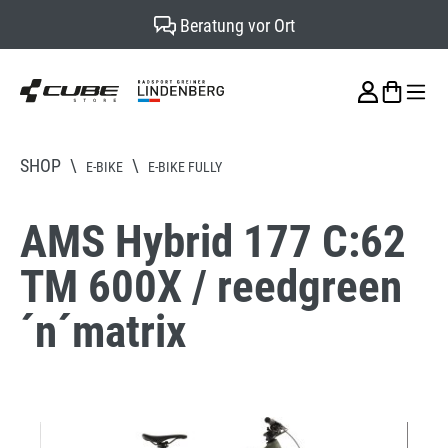
Werkstattservice
alt springen
SHOP
\
\
E-BIKE
E-BIKE FULLY
AMS Hybrid 177 C:62
TM 600X / reedgreen
´n´matrix
Bildergalerie überspringen