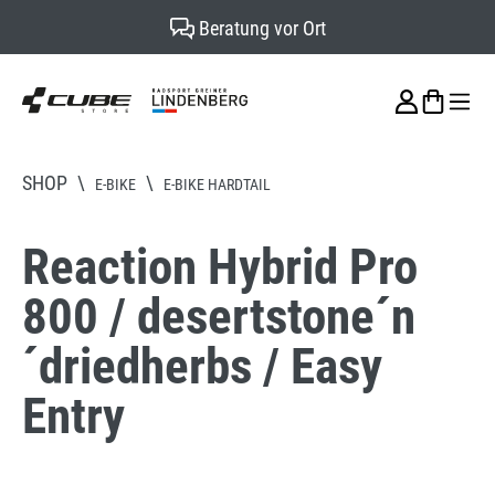
Beratung vor Ort
alt springen
SHOP
\
\
E-BIKE
E-BIKE HARDTAIL
Reaction Hybrid Pro
800 / desertstone´n
´driedherbs / Easy
Entry