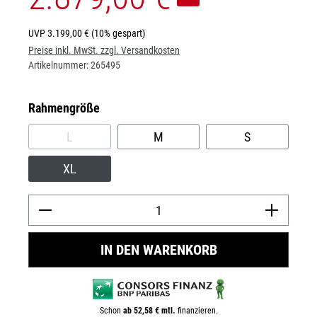
UVP
3.199,00 €
(10% gespart)
Preise inkl. MwSt. zzgl. Versandkosten
Artikelnummer:
265495
auswählen
Rahmengröße
L
M
S
(DIESE OPTION IST ZURZEIT NICHT VERFÜGBAR.)
XL
Prod
IN DEN WARENKORB
Schon
ab 52,58 € mtl.
finanzieren.