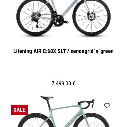
Litening AIR C:68X SLT / xenongrid´n´green
7.499,00 €
SALE