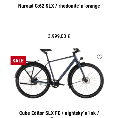
Nuroad C:62 SLX / rhodonite´n´orange
3.999,00 €
SALE
Cube Editor SLX FE / nightsky´n´ink /