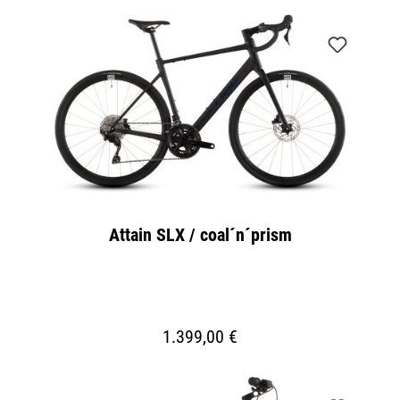
Attain SLX / coal´n´prism
1.399,00 €