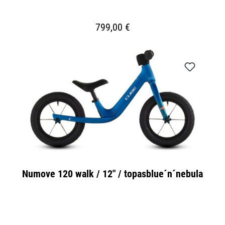
799,00 €
Numove 120 walk / 12" / topasblue´n´nebula