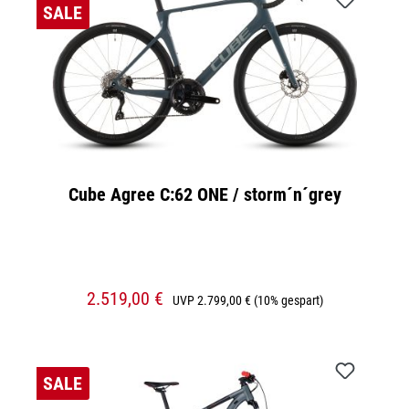
SALE
Cube Agree C:62 ONE / storm´n´grey
2.519,00 €
UVP
2.799,00 €
(10% gespart)
SALE