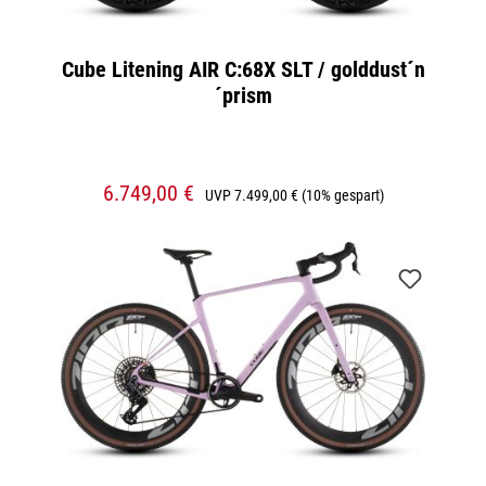
Cube Litening AIR C:68X SLT / golddust´n
´prism
6.749,00 €
UVP
7.499,00 €
(10% gespart)