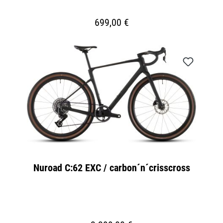
699,00 €
Nuroad C:62 EXC / carbon´n´crisscross