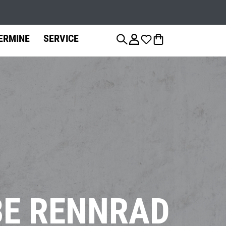
ERMINE
SERVICE
anzierung
Fahrradteile
Fahrrad-
Jobs
Montage
Sattelstützen
Bremsen
E RENNRAD