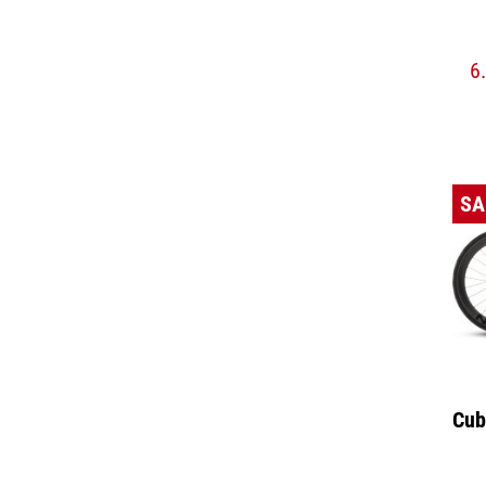
6
SA
Cub