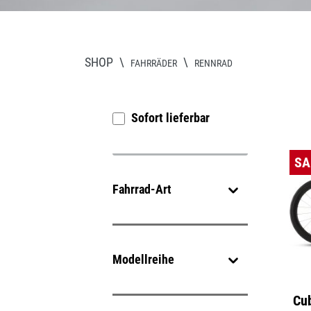
SHOP
\
\
FAHRRÄDER
RENNRAD
Es werden 24 von 27 Produkten angezeig
Sofort lieferbar
SA
Fahrrad-Art
Modellreihe
Cub