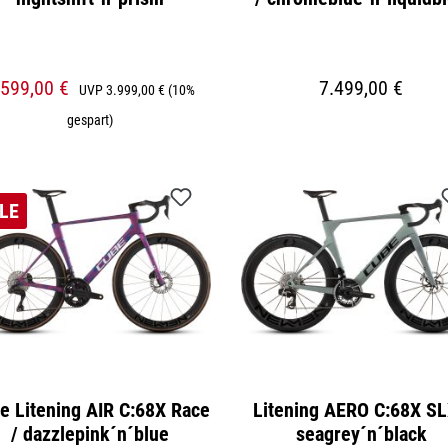
.599,00 €
7.499,00 €
UVP
3.999,00 €
(10%
gespart)
LE
e Litening AIR C:68X Race
Litening AERO C:68X SL
/ dazzlepink´n´blue
seagrey´n´black