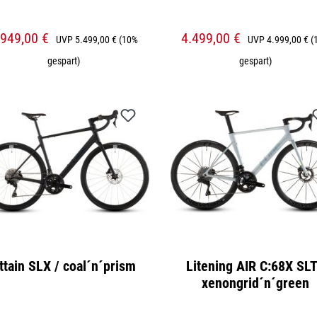
.949,00 €
4.499,00 €
UVP
5.499,00 €
(10%
UVP
4.999,00 €
(
gespart)
gespart)
ttain SLX / coal´n´prism
Litening AIR C:68X SLT
xenongrid´n´green