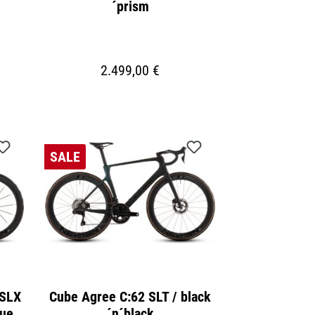
´prism
2.499,00 €
SALE
 SLX
Cube Agree C:62 SLT / black
lue
´n´black