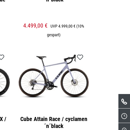
4.499,00 €
UVP
4.999,00 €
(10%
gespart)
X /
Cube Attain Race / cyclamen
´n´black