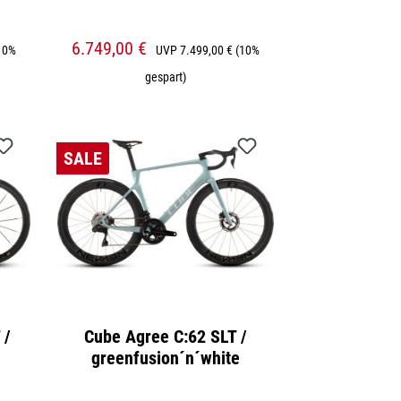
6.749,00 €
10%
UVP
7.499,00 €
(10%
gespart)
SALE
 /
Cube Agree C:62 SLT /
greenfusion´n´white