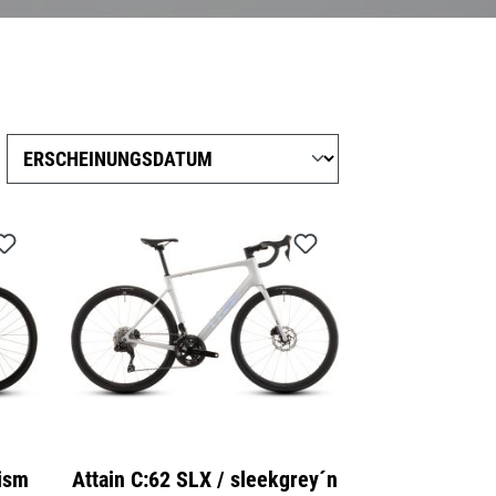
rism
Attain C:62 SLX / sleekgrey´n