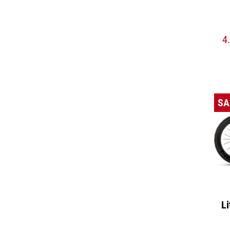
4
SA
Li