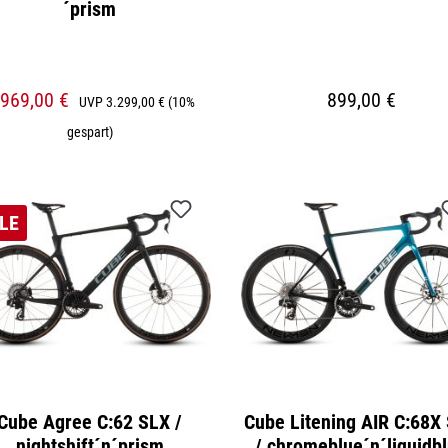
´prism
.969,00 €
899,00 €
UVP
3.299,00 €
(10%
gespart)
LE
Cube Agree C:62 SLX /
Cube Litening AIR C:68X
nightshift´n´prism
/ chromeblue´n´liquidb