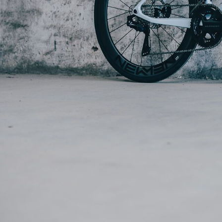
E-Bike Trekking
Renn
E-Bike Urban
Trekk
E-Bike Kinder
Kinde
E-Bike Transport