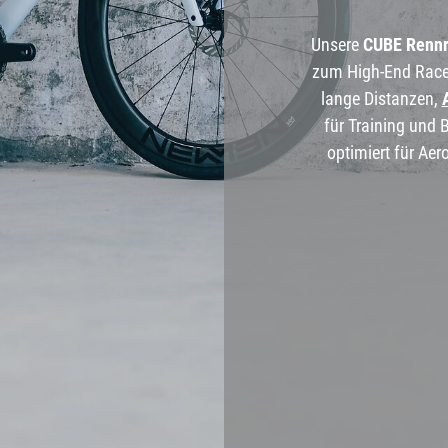
rad
Ständer
Unsere
CUBE Rennr
ing
Flaschenhalter
zum High-End Race
lange Distanzen,
rfahrrad
Pedale
für Training und 
optimiert für Ae
Helme
Schlösser
Beleuchtung
Werkzeug
Bosch E Bike