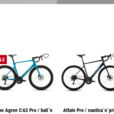
Anbausets
t.
LE
e Agree C:62 Pro / bali´n
Attain Pro / nautica´n´p