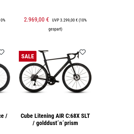
2.969,00 €
10%
UVP
3.299,00 €
(10%
gespart)
SALE
e /
Cube Litening AIR C:68X SLT
/ golddust´n´prism