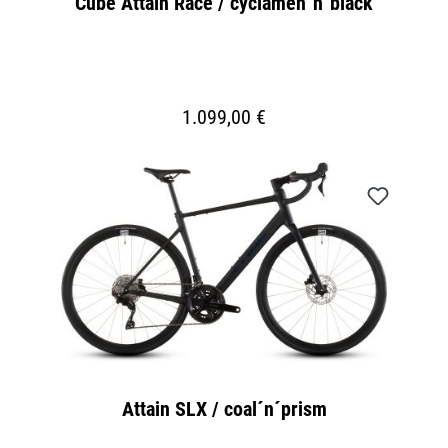
Cube Attain Race / cyclamen´n´black
1.099,00 €
Attain SLX / coal´n´prism