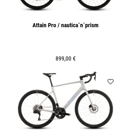
Attain Pro / nautica´n´prism
899,00 €