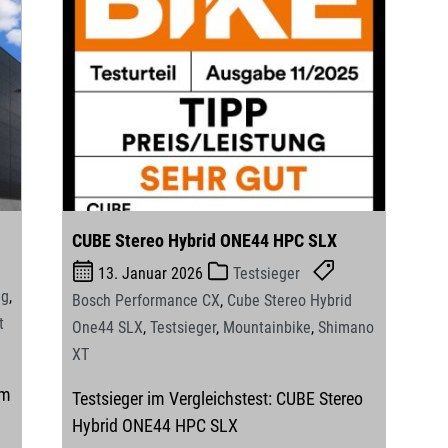
CUBE Stereo Hybrid ONE44 HPC SLX
13. Januar 2026
Testsieger
ng
,
Bosch Performance CX
,
Cube Stereo Hybrid
t
One44 SLX
,
Testsieger
,
Mountainbike
,
Shimano
XT
im
Testsieger im Vergleichstest: CUBE Stereo
Hybrid ONE44 HPC SLX