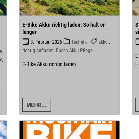
E-Bike Akku richtig laden: So hält er
S
länger
s
t
3. Februar 2026
Technik
akku
,
richtig aufladen
,
Bosch Akku Pflege
se
,
C
c
,
E-Bike Akku richtig laden
H
e
MEHR...