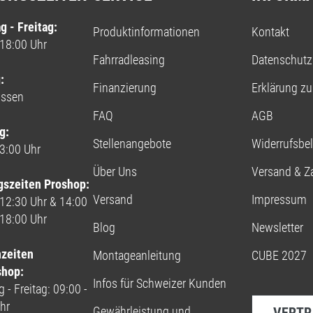
g - Freitag:
Produktinformationen
Kontakt
 18:00 Uhr
Fahrradleasing
Datenschutz
:
Finanzierung
Erklärung zur
ossen
FAQ
AGB
g:
Stellenangebote
Widerrufsbe
13:00 Uhr
Über Uns
Versand & Z
gszeiten Proshop:
Versand
Impressum
 12:30 Uhr & 14:00
 18:00 Uhr
Blog
Newsletter
nzeiten
Montageanleitung
CUBE 2027
shop:
Infos für Schweizer Kunden
 - Freitag: 09:00 -
hr
Gewährleistung und
VERTR