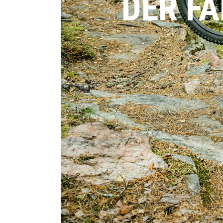
DER FA
E-Bike Trekking
Renn
E-Bike Urban
Trekk
E-Bike Kinder
Kinde
E-Bike Transport