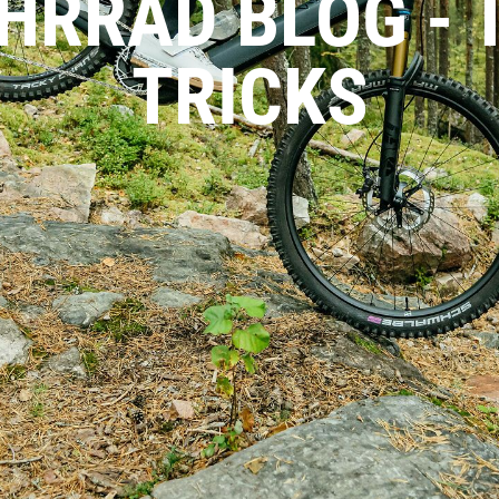
HRRAD BLOG - 
rad
Ständer
TRICKS
ing
Flaschenhalter
rfahrrad
Pedale
Helme
Schlösser
Beleuchtung
Werkzeug
Bosch E Bike