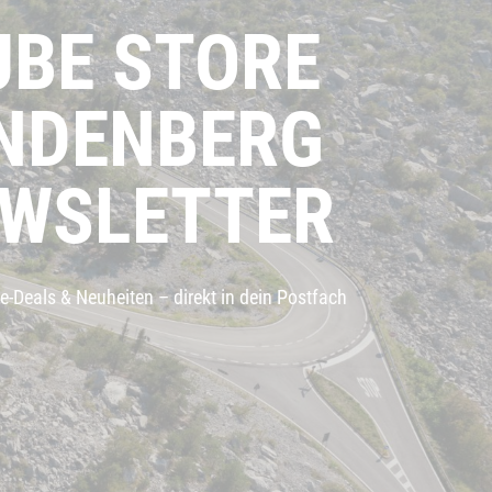
UBE STORE
INDENBERG
WSLETTER
e-Deals & Neuheiten – direkt in dein Postfach