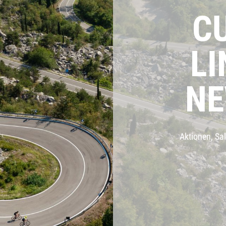
rad
Ständer
C
ing
Flaschenhalter
L
rfahrrad
Pedale
NE
Helme
Schlösser
Aktionen, Sal
Beleuchtung
Werkzeug
Bosch E Bike