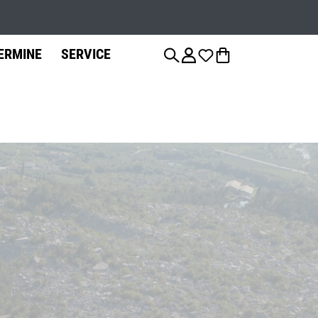
ERMINE
SERVICE
anzierung
Fahrradteile
Fahrrad-
Jobs
Montage
Sattelstützen
Bremsen