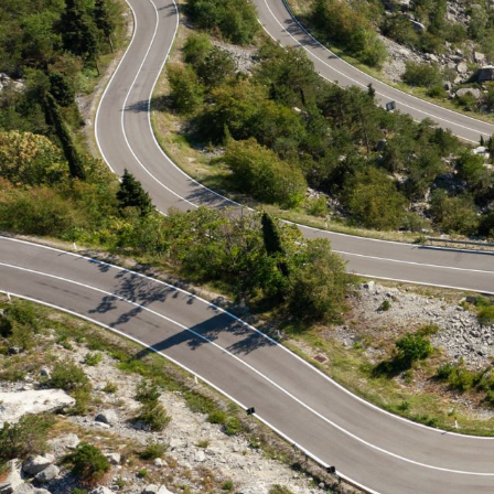
E-Bike Trekking
Renn
E-Bike Urban
Trekk
E-Bike Kinder
Kinde
E-Bike Transport